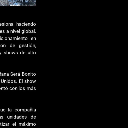
esional haciendo 
s a nivel global. 
cionamiento en 
n de gestión, 
y shows de alto 
ñana Será Bonito 
 Unidos. El show 
ontó con los más 
fue la compañía 
as unidades de 
izar el máximo 