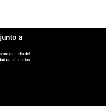
Inicio
Blog
Contacto
junto a
 hizo parte de la infraestructura de audio del 
dad natal, con dos 