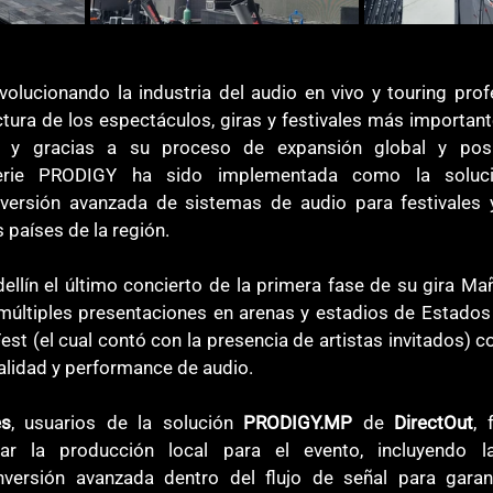
volucionando la industria del audio en vivo y touring prof
ctura de los espectáculos, giras y festivales más importante
 y gracias a su proceso de expansión global y posi
serie PRODIGY ha sido implementada como la solució
versión avanzada de sistemas de audio para festivales 
 países de la región.
dellín el último concierto de la primera fase de su gira Ma
 múltiples presentaciones en arenas y estadios de Estados
st (el cual contó con la presencia de artistas invitados) c
alidad y performance de audio. 
es
, usuarios de la solución 
PRODIGY.MP
 de 
DirectOut
, 
ar la producción local para el evento, incluyendo l
versión avanzada dentro del flujo de señal para garant