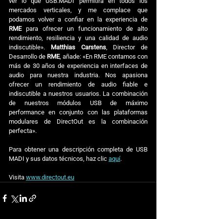
ver lo que USB.MADI permitirá en todos los 
mercados verticales, y me complace que 
podamos volver a confiar en la experiencia de 
RME 
para ofrecer un funcionamiento de alto 
rendimiento, resiliencia y una calidad de audio 
indiscutible». 
Matthias Carstens
, Director de 
Desarrollo de 
RME
, añade: «En RME contamos con 
más de 30 años de experiencia en interfaces de 
audio para nuestra industria. Nos apasiona 
ofrecer un rendimiento de audio fiable e 
indiscutible a nuestros usuarios. La combinación 
de nuestros módulos USB de máximo 
performance en conjunto con las plataformas 
modulares de DirectOut es la combinación 
perfecta».
Para obtener una descripción completa de USB 
MADI y sus datos técnicos, haz clic 
aquí
.
Visita 
www.directout.eu