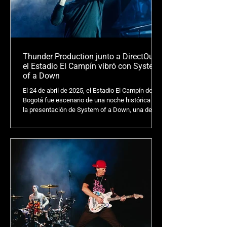
Thunder Production junto a DirectOut:
el Estadio El Campín vibró con System
of a Down
El 24 de abril de 2025, el Estadio El Campín de
Bogotá fue escenario de una noche histórica con
la presentación de System of a Down, una de las
bandas más influyentes del metal alternativo.
Ante la magnitud del evento, la empresa Thunder
Production confió en la tecnología avanzada de
DirectOut, implementando su plataforma
avanzada PRODIGY para garantizar una
experiencia impecable. Este caso destaca como
un ejemplo de excelencia en la integración de
soluciones tecnológicas.