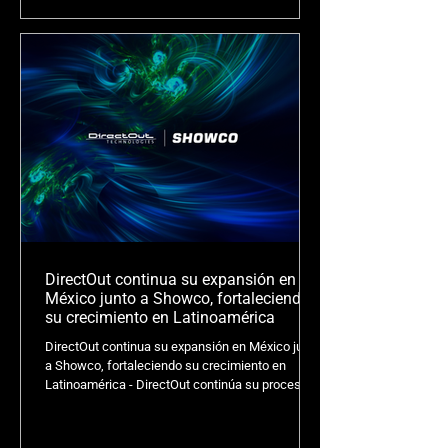
inquebrantable en la calidad del audio. USB.MADI
es una interfaz de audio introducida en un
módulo SFP (Small Formfactor Pluggable), lo que
la convierte en la tarjeta de sonido multicanal
más compacta de la industria. Se puede instalar
directamente en cualqu
DirectOut continua su expansión en
México junto a Showco, fortaleciendo
su crecimiento en Latinoamérica
DirectOut continua su expansión en México junto
a Showco, fortaleciendo su crecimiento en
Latinoamérica - DirectOut continúa su proceso
de expansión en Latinoamérica con la
incorporación de Showco como partner de
distribución en México, marcando un paso