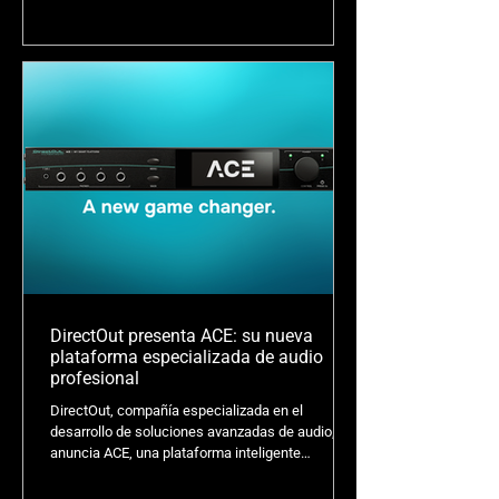
distribución y desarrollo de mercado para Perú.
Esta colaboración busca expandir el acceso a las
tecnologías de DirectOut dentro de los
segmentos de Live Sound, Touring, Broadcast,
Audio Networking e integración especializada
Pro AV en el país.
DirectOut presenta ACE: su nueva
plataforma especializada de audio
profesional
DirectOut, compañía especializada en el
desarrollo de soluciones avanzadas de audio,
anuncia ACE, una plataforma inteligente
compacta diseñada para adaptarse
perfectamente a una amplia gama de flujos de