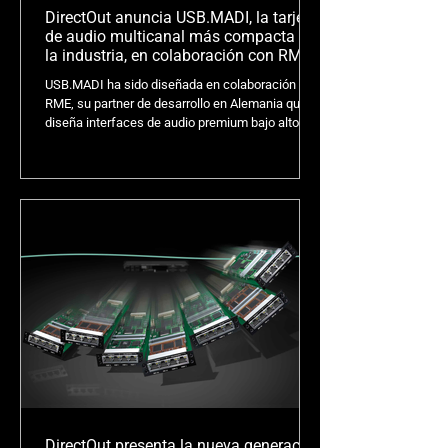
DirectOut anuncia USB.MADI, la tarjeta
de audio multicanal más compacta de
la industria, en colaboración con RME
USB.MADI ha sido diseñada en colaboración con
RME, su partner de desarrollo en Alemania que
diseña interfaces de audio premium bajo altos
estándares, reconocidas por los profesionales
del audio profesional, con un enfoque
inquebrantable en la calidad del audio. USB.MADI
es una interfaz de audio introducida en un
módulo SFP (Small Formfactor Pluggable), lo que
la convierte en la tarjeta de sonido multicanal
más compacta de la industria. Se puede instalar
directamente en cualqu
DirectOut presenta la nueva generación