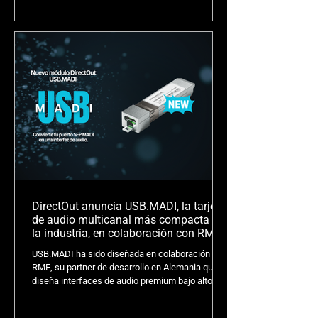
trabajo, desde aplicaciones de playback hasta
sistemas de PA tuning, optimización y
procesamiento totalmente personalizados, que
combina rendimiento de alto performance,
tecnologías de redundancia, y conectividad
integral en un formato compacto y portátil.
DirectOut anuncia USB.MADI, la tarjeta
de audio multicanal más compacta de
la industria, en colaboración con RME
USB.MADI ha sido diseñada en colaboración con
RME, su partner de desarrollo en Alemania que
diseña interfaces de audio premium bajo altos
estándares, reconocidas por los profesionales
del audio profesional, con un enfoque