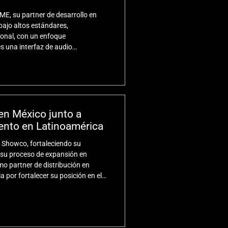
E, su partner de desarrollo en
ajo altos estándares,
ional, con un enfoque
s una interfaz de audio
ggable), lo que la convierte en la
dustria. Se puede instalar
en México junto a
ento en Latinoamérica
 Showco, fortaleciendo su
 su proceso de expansión en
o partner de distribución en
 por fortalecer su posición en el
a región.