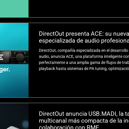
AV en el país.
DirectOut presenta ACE: su nueva
especializada de audio profesiona
DirectOut, compañía especializada en el desarroll
audio, anuncia ACE, una plataforma inteligente c
perfectamente a una amplia gama de flujos de trab
playback hasta sistemas de PA tuning, optimizaci
personalizados, que combina rendimiento de alto 
redundancia, y conectividad integral en un formato
DirectOut anuncia USB.MADI, la ta
multicanal más compacta de la in
colaboración con RME