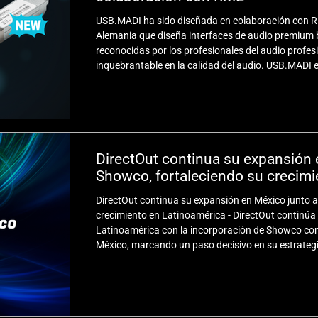
USB.MADI ha sido diseñada en colaboración con RM
Alemania que diseña interfaces de audio premium b
reconocidas por los profesionales del audio profes
inquebrantable en la calidad del audio. USB.MADI e
introducida en un módulo SFP (Small Formfactor Plu
tarjeta de sonido multicanal más compacta de la in
directamente en cualqu
DirectOut continua su expansión 
Showco, fortaleciendo su crecimi
DirectOut continua su expansión en México junto a
crecimiento en Latinoamérica - DirectOut continúa
Latinoamérica con la incorporación de Showco com
México, marcando un paso decisivo en su estrategia
segmento de Audio Profesional, Live & Touring en l