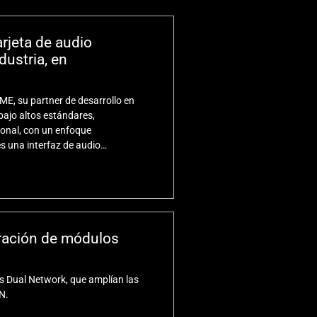
rjeta de audio
dustria, en
E, su partner de desarrollo en
ajo altos estándares,
ional, con un enfoque
s una interfaz de audio
ggable), lo que la convierte en la
dustria. Se puede instalar
eración de módulos
s Dual Network, que amplían las
N.