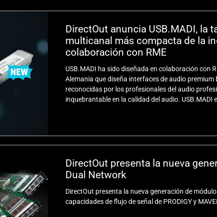
DirectOut anuncia USB.MADI, la ta
multicanal más compacta de la in
colaboración con RME
USB.MADI ha sido diseñada en colaboración con RM
Alemania que diseña interfaces de audio premium b
reconocidas por los profesionales del audio profes
inquebrantable en la calidad del audio. USB.MADI e
introducida en un módulo SFP (Small Formfactor Plu
tarjeta de sonido multicanal más compacta de la in
directamente en cualqu
DirectOut presenta la nueva gen
Dual Network
DirectOut presenta la nueva generación de módulo
capacidades de flujo de señal de PRODIGY y MAVE