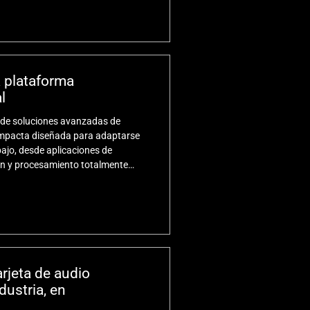
 plataforma
l
o de soluciones avanzadas de
ompacta diseñada para adaptarse
ajo, desde aplicaciones de
ón y procesamiento totalmente
performance, tecnologías de
 compacto y portátil.
rjeta de audio
dustria, en