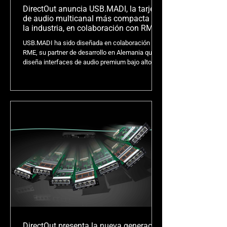
DirectOut anuncia USB.MADI, la tarjeta
de audio multicanal más compacta de
la industria, en colaboración con RME
USB.MADI ha sido diseñada en colaboración con
RME, su partner de desarrollo en Alemania que
diseña interfaces de audio premium bajo altos
estándares, reconocidas por los profesionales
del audio profesional, con un enfoque
inquebrantable en la calidad del audio. USB.MADI
es una interfaz de audio introducida en un
módulo SFP (Small Formfactor Pluggable), lo que
la convierte en la tarjeta de sonido multicanal
más compacta de la industria. Se puede instalar
directamente en cualqu
DirectOut presenta la nueva generación