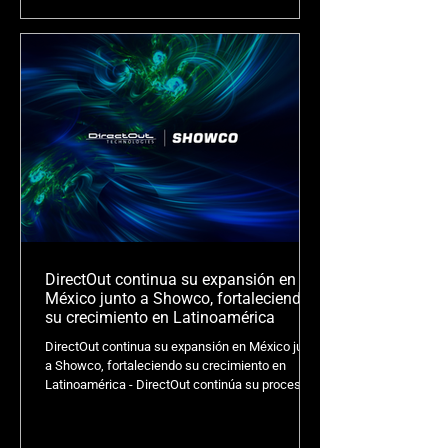
inquebrantable en la calidad del audio. USB.MADI
es una interfaz de audio introducida en un
módulo SFP (Small Formfactor Pluggable), lo que
la convierte en la tarjeta de sonido multicanal
más compacta de la industria. Se puede instalar
directamente en cualqu
DirectOut continua su expansión en
México junto a Showco, fortaleciendo
su crecimiento en Latinoamérica
DirectOut continua su expansión en México junto
a Showco, fortaleciendo su crecimiento en
Latinoamérica - DirectOut continúa su proceso
de expansión en Latinoamérica con la
incorporación de Showco como partner de
distribución en México, marcando un paso