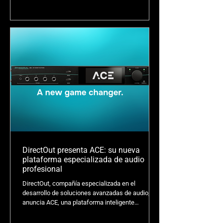
distribución y desarrollo de mercado para Perú.
Esta colaboración busca expandir el acceso a las
tecnologías de DirectOut dentro de los
segmentos de Live Sound, Touring, Broadcast,
Audio Networking e integración especializada
Pro AV en el país.
DirectOut presenta ACE: su nueva
plataforma especializada de audio
profesional
DirectOut, compañía especializada en el
desarrollo de soluciones avanzadas de audio,
anuncia ACE, una plataforma inteligente
compacta diseñada para adaptarse
perfectamente a una amplia gama de flujos de