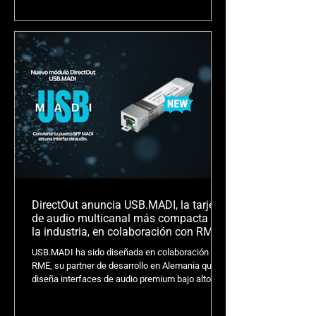
trabajo, desde aplicaciones de playback hasta
sistemas de PA tuning, optimización y
procesamiento totalmente personalizados, que
combina rendimiento de alto performance,
tecnologías de redundancia, y conectividad
integral en un formato compacto y portátil.
DirectOut anuncia USB.MADI, la tarjeta
de audio multicanal más compacta de
la industria, en colaboración con RME
USB.MADI ha sido diseñada en colaboración con
RME, su partner de desarrollo en Alemania que
diseña interfaces de audio premium bajo altos
estándares, reconocidas por los profesionales
del audio profesional, con un enfoque