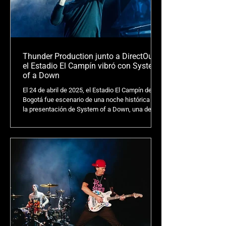
Thunder Production junto a DirectOut:
el Estadio El Campín vibró con System
of a Down
El 24 de abril de 2025, el Estadio El Campín de
Bogotá fue escenario de una noche histórica con
la presentación de System of a Down, una de las
bandas más influyentes del metal alternativo.
Ante la magnitud del evento, la empresa Thunder
Production confió en la tecnología avanzada de
DirectOut, implementando su plataforma
avanzada PRODIGY para garantizar una
experiencia impecable. Este caso destaca como
un ejemplo de excelencia en la integración de
soluciones tecnológicas.